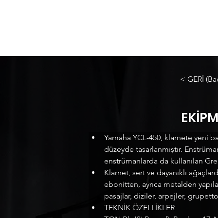
< GERİ (Ba
EKİPM
Yamaha YCL-450, klarnete yeni ba
düzeyde tasarlanmıştır. Enstrüman
enstrümanlarda da kullanılan Gren
Klarnet, sert ve dayanıklı ağaçlar
ebonitten, ayrıca metalden yapılanl
pasajlar, diziler, arpejler, grupetto
TEKNİK ÖZELLİKLER