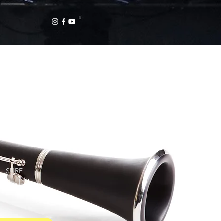
b
SÜRE
Günlük