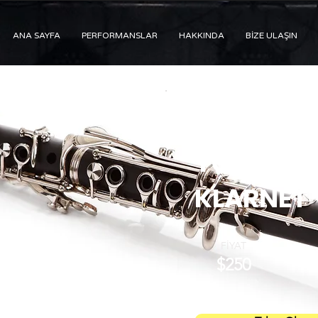
ANA SAYFA
PERFORMANSLAR
HAKKINDA
BİZE ULAŞIN
YAMAHA
YCL450 B
KLARNET
FİYAT
$250