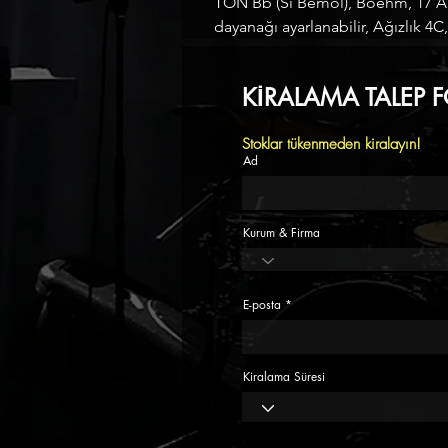
TON Bb (Si Bemol), Boehm, 17 An
dayanağı ayarlanabilir, Ağızlık 4
KİRALAMA TALEP 
Stoklar tükenmeden kiralayın!
Ad
Kurum & Firma
E-posta
Kiralama Süresi