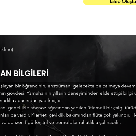
Talep Oluşt
ckline)
AN BİLGİLERİ
şlayan bir öğrencinin, enstrümanı gelecekte de çalmaya devam e
ın gövdesi, Yamaha'nın yılların deneyiminden elde ettiği bilgi v
adilla ağacından yapılmıştır.
dan, genellikle abanoz ağacından yapılan üflemeli bir çalgı türüdü
arı da vardır. Klarnet, çeviklik bakımından flüte çok yakındır. Her 
 ve benzeri figürler, tril ve tremololar rahatlıkla çalınabilir.