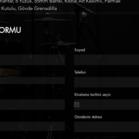
ahtar, 6 Yüzük, 65mm Barrel, Konik Alt Kesimli, Parmak
C, Kutulu, Gövde Grenadilla
FORMU
Soyad
Telefon
Kiralama tarihini seçin
Gönderim Adresi