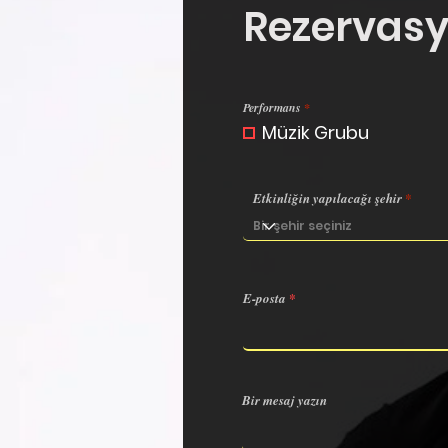
Rezervas
Z
Performans
*
o
Müzik Grubu
r
u
n
l
u
Etkinliğin yapılacağı şehir
E-posta
Bir mesaj yazın