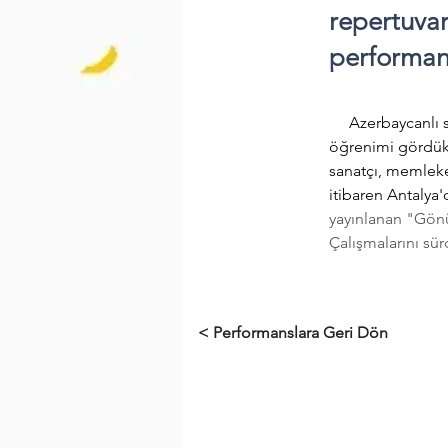
repertuvar
performan
     Azerbaycanlı sanatçı, küçük yaşta müzik hayatına başladı. Müzik okulunda 7 yıl piyano 
öğrenimi gördükt
sanatçı, memleket
itibaren Antalya
yayınlanan "Gönül 
Çalışmalarını sü
< Performanslara Geri Dön