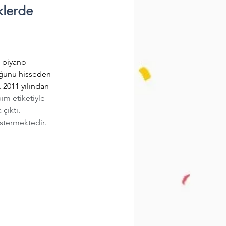
klerde
uğunu hisseden 
 2011 yılından 
m etiketiyle 
çıktı. 
stermektedir.