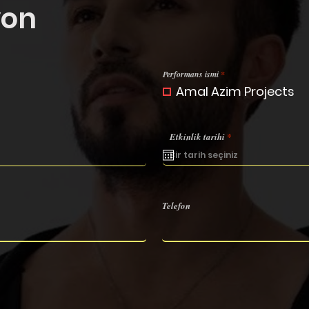
yon
Z
Performans ismi
*
o
Amal Azim Projects
r
u
n
l
u
r
Etkinlik tarihi
*
e
q
u
i
r
e
d
Telefon