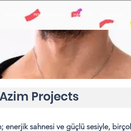
ANA SAYFA
PERFORMANSLAR
HAKKINDA
BİZE ULAŞIN
Azim Projects
 enerjik sahnesi ve güçlü sesiyle, birço