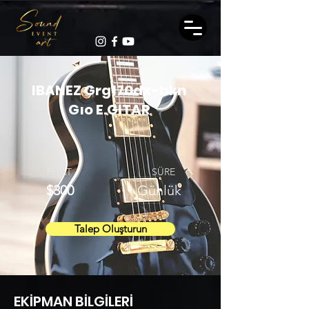
IBANEZ Grg170dx-bkn
Gıo E.GITAR
FİYAT
SÜRE
$300
Günlük
Talep Oluşturun
EKİPMAN BİLGİLERİ