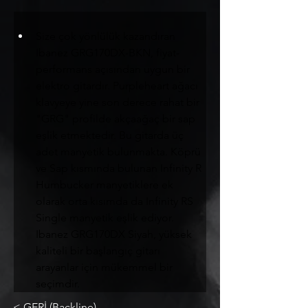
Size çok yönlülük kazandıran 
Ibanez GRG170DX-BKN, fiyat-
performans açısından uygun bir 
elektro gitardır. Purpleheart ağacı 
klavyeye yine son derece rahat bir 
"GRG" profilde akçaağaç bir sap 
eşlik etmektedir. Bu gitarda üç 
adet manyetik bulunmakta. Köprü 
ve Sap kısmında bulunan Infinity R 
Humbucker manyetiklere ek 
olarak orta kısımda da Infinity RS 
Single manyetik eşlik ediyor. 
Ibanez GRG170DX Siyah, yüksek 
kaliteli bir başlangıç gitarı 
arayanlar için mükemmel bir 
seçimdir.
< GERİ (Backline)