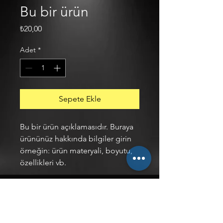
Bu bir ürün
Fiyat
₺20,00
Adet
*
Sepete Ekle
Bu bir ürün açıklamasıdır. Buraya 
ürününüz hakkında bilgiler girin 
örneğin: ürün materyali, boyutu, 
özellikleri vb.
ÜRÜN BİLGİLERİ
Burada ürün detaylarını açıklayın. 
İADE VE DEĞİŞİM POLİTİKASI